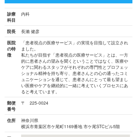
診療
内科
科目
院長
長瀨 健彦
医院
「患者視点の医療サービス」の実現を目指して設立され
の特
ました。
徴
私たちが目指す「患者視点の医療サービス」とは、一方
的に患者さんの望みを聞くということではなく、医療や
ケアに関わるスタッフがそれぞれの専門性とプロフェッ
ショナル精神を持ち寄り、患者さんとの心の通ったコミ
ュニケーションを通じて、患者さんにとって最も望まし
い医療やケアを継続的に一緒に考えていくプロセスにあ
ると考えています。
郵便
〒 225-0024
番号
住所
神奈川県
横浜市青葉区市ケ尾町1169番地 市ケ尾STCビル5階