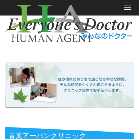
Toggl
navig
青葉アーバンクリニック