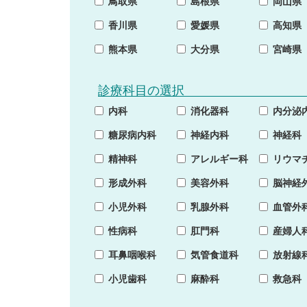
鳥取県
島根県
岡山県
香川県
愛媛県
高知県
熊本県
大分県
宮崎県
診療科目の選択
内科
消化器科
内分泌
糖尿病内科
神経内科
神経科
精神科
アレルギー科
リウマ
形成外科
美容外科
脳神経
小児外科
乳腺外科
血管外
性病科
肛門科
産婦人
耳鼻咽喉科
気管食道科
放射線
小児歯科
麻酔科
救急科