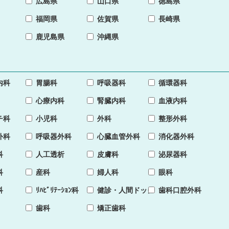
広島県
山口県
徳島県
福岡県
佐賀県
長崎県
鹿児島県
沖縄県
内科
胃腸科
呼吸器科
循環器科
心療内科
腎臓内科
血液内科
チ科
小児科
外科
整形外科
外科
呼吸器外科
心臓血管外科
消化器外科
科
人工透析
皮膚科
泌尿器科
科
産科
婦人科
眼科
科
ﾘﾊﾋﾞﾘﾃｰｼｮﾝ科
健診・人間ドック
歯科口腔外科
歯科
矯正歯科