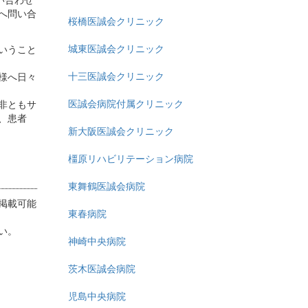
へ問い合
桜橋医誠会クリニック
城東医誠会クリニック
いうこと
十三医誠会クリニック
様へ日々
医誠会病院付属クリニック
非ともサ
、患者
新大阪医誠会クリニック
橿原リハビリテーション病院
東舞鶴医誠会病院
掲載可能
東春病院
い。
神崎中央病院
茨木医誠会病院
児島中央病院