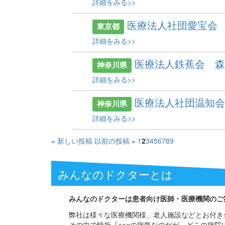
詳細をみる>>
医療法人社団愛宝会
東京都
詳細をみる>>
医療法人鉄蕉会 
神奈川県
詳細をみる>>
医療法人社団温知
神奈川県
詳細をみる>>
«
新しい投稿
以前の投稿
»
1
2
3
4
5
6
7
8
9
みんなのドクターとは
みんなのドクターは患者向け医師・医療機関のご
弊社は様々な医療機関様、老人施設などとお付き
その中で時折『○○○の病気なのだが、どこの病